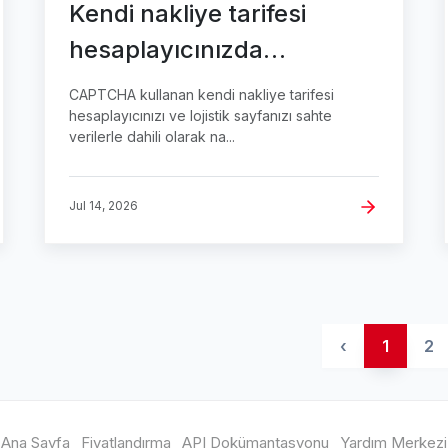
Kendi nakliye tarifesi
hesaplayıcınızda
CAPTCHA için QA testleri
CAPTCHA kullanan kendi nakliye tarifesi
hesaplayıcınızı ve lojistik sayfanızı sahte
verilerle dahili olarak na...
Jul 14, 2026
‹
1
2
Ana Sayfa
Fiyatlandırma
API Dokümantasyonu
Yardım Merkezi