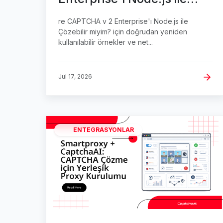
Nasıl Çözebilirim?
re CAPTCHA v 2 Enterprise'ı Node.js ile
Çözebilir miyim? için doğrudan yeniden
kullanılabilir örnekler ve net...
Jul 17, 2026
ENTEGRASYONLAR