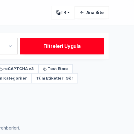
TR
Ana Site
Filtreleri Uygula
reCAPTCHA v3
Test Etme
m Kategoriler
Tüm Etiketleri Gör
ehberleri.