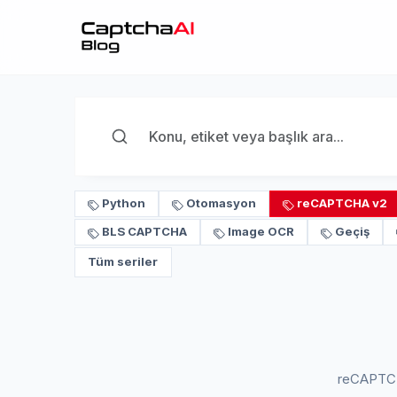
Python
Otomasyon
reCAPTCHA v2
BLS CAPTCHA
Image OCR
Geçiş
Tüm seriler
reCAPTCHA