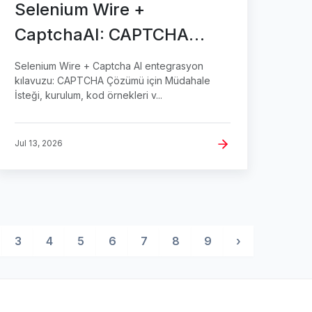
Selenium Wire +
CaptchaAI: CAPTCHA
Çözümü için Müdahale
Selenium Wire + Captcha AI entegrasyon
İsteği
kılavuzu: CAPTCHA Çözümü için Müdahale
İsteği, kurulum, kod örnekleri v...
Jul 13, 2026
3
4
5
6
7
8
9
›