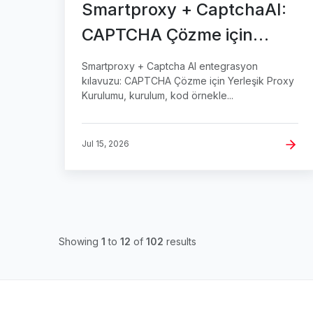
Smartproxy + CaptchaAI:
CAPTCHA Çözme için
Yerleşik Proxy Kurulumu
Smartproxy + Captcha AI entegrasyon
kılavuzu: CAPTCHA Çözme için Yerleşik Proxy
Kurulumu, kurulum, kod örnekle...
Jul 15, 2026
Showing
1
to
12
of
102
results