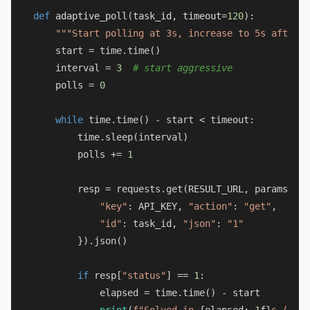
def
adaptive_poll
(
task_id, timeout=
120
):

"""Start polling at 3s, increase to 5s after 4
    start = time.time()

    interval = 
3
# start aggressive
    polls = 
0
while
 time.time() - start < timeout:

        time.sleep(interval)

        polls += 
1
        resp = requests.get(RESULT_URL, params={

"key"
: API_KEY, 
"action"
: 
"get"
,

"id"
: task_id, 
"json"
: 
"1"
        }).json()

if
 resp[
"status"
] == 
1
:

            elapsed = time.time() - start

print
(
f"Solved in 
{elapsed:
.1
f}
s (
{pol