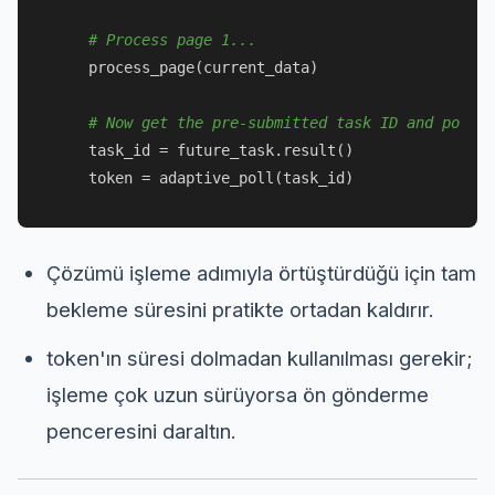
# Process page 1...
    process_page(current_data)

# Now get the pre-submitted task ID and poll
    task_id = future_task.result()

Çözümü işleme adımıyla örtüştürdüğü için tam
bekleme süresini pratikte ortadan kaldırır.
token'ın süresi dolmadan kullanılması gerekir;
işleme çok uzun sürüyorsa ön gönderme
penceresini daraltın.