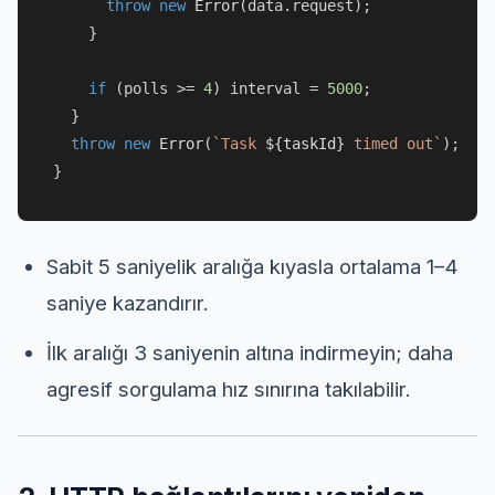
throw
new
Error
(data.
request
);

    }

if
 (polls >= 
4
) interval = 
5000
;

  }

throw
new
Error
(
`Task 
${taskId}
 timed out`
);

Sabit 5 saniyelik aralığa kıyasla ortalama 1–4
saniye kazandırır.
İlk aralığı 3 saniyenin altına indirmeyin; daha
agresif sorgulama hız sınırına takılabilir.