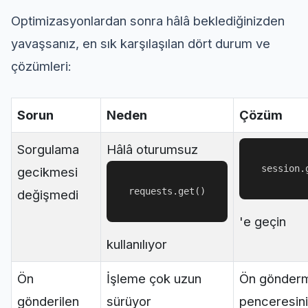
Optimizasyonlardan sonra hâlâ beklediğinizden
yavaşsanız, en sık karşılaşılan dört durum ve
çözümleri:
Sorun
Neden
Çözüm
Sorgulama
Hâlâ oturumsuz
session.
gecikmesi
requests.get()
değişmedi
'e geçin
kullanılıyor
Ön
İşleme çok uzun
Ön gönder
gönderilen
sürüyor
penceresini