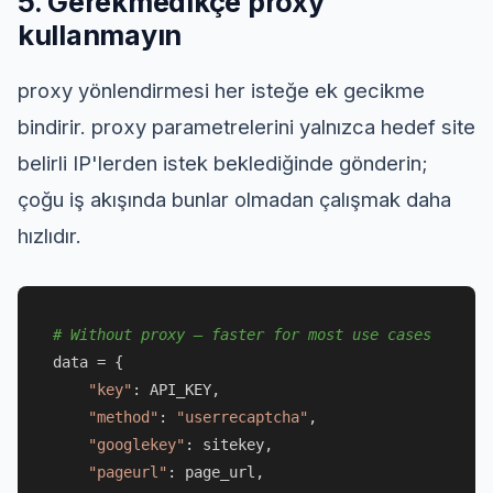
5. Gerekmedikçe proxy
kullanmayın
proxy yönlendirmesi her isteğe ek gecikme
bindirir. proxy parametrelerini yalnızca hedef site
belirli IP'lerden istek beklediğinde gönderin;
çoğu iş akışında bunlar olmadan çalışmak daha
hızlıdır.
# Without proxy — faster for most use cases
data = {

"key"
: API_KEY,

"method"
: 
"userrecaptcha"
,

"googlekey"
: sitekey,

"pageurl"
: page_url,
