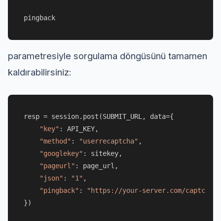
pingback
parametresiyle sorgulama döngüsünü tamamen
kaldırabilirsiniz:
resp = session.post(SUBMIT_URL, data={

"key"
: API_KEY,

"method"
: 
"userrecaptcha"
,

"googlekey"
: sitekey,

"pageurl"
: page_url,

"json"
: 
"1"
,

"pingback"
: 
"https://your-server.com/captcha-c