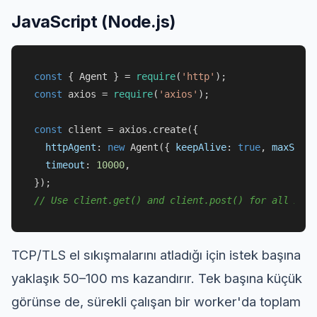
JavaScript (Node.js)
const
 { 
Agent
 } = 
require
(
'http'
const
 axios = 
require
(
'axios'
);

const
 client = axios.
create
({

httpAgent
: 
new
Agent
({ 
keepAlive
: 
true
, 
maxSocke
timeout
: 
10000
,

// Use client.get() and client.post() for all API 
TCP/TLS el sıkışmalarını atladığı için istek başına
yaklaşık 50–100 ms kazandırır. Tek başına küçük
görünse de, sürekli çalışan bir worker'da toplam