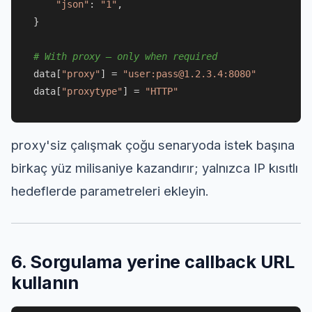
"json"
: 
"1"
,

}

# With proxy — only when required
data[
"proxy"
] = 
"user:pass@1.2.3.4:8080"
data[
"proxytype"
] = 
"HTTP"
proxy'siz çalışmak çoğu senaryoda istek başına
birkaç yüz milisaniye kazandırır; yalnızca IP kısıtlı
hedeflerde parametreleri ekleyin.
6. Sorgulama yerine callback URL
kullanın