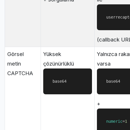
userrecapt
(callback UR
Görsel
Yüksek
Yalnızca rak
metin
çözünürlüklü
varsa
CAPTCHA
base64
base64
+
numeric
=
1