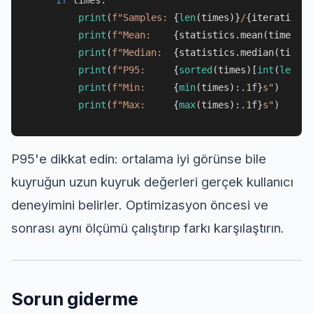
print
(
f"Samples: 
{
len
(times)}
/
{iterations}
print
(
f"Mean:    
{statistics.mean(times):
.
print
(
f"Median:  
{statistics.median(times)
print
(
f"P95:     
{
sorted
(times)[
int
(
len
(ti
print
(
f"Min:     
{
min
(times):
.1
f}
s"
)

print
(
f"Max:     
{
max
(times):
.1
f}
s"
P95'e dikkat edin: ortalama iyi görünse bile
kuyruğun uzun kuyruk değerleri gerçek kullanıcı
deneyimini belirler. Optimizasyon öncesi ve
sonrası aynı ölçümü çalıştırıp farkı karşılaştırın.
Sorun giderme