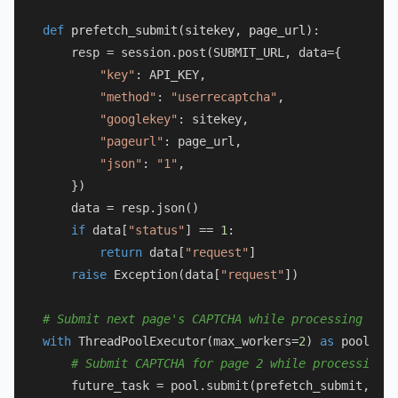
def
prefetch_submit
(
sitekey, page_url
):

    resp = session.post(SUBMIT_URL, data={

"key"
: API_KEY,

"method"
: 
"userrecaptcha"
,

"googlekey"
: sitekey,

"pageurl"
: page_url,

"json"
: 
"1"
,

    })

    data = resp.json()

if
 data[
"status"
] == 
1
:

return
 data[
"request"
]

raise
 Exception(data[
"request"
])

# Submit next page's CAPTCHA while processing curr
with
 ThreadPoolExecutor(max_workers=
2
) 
as
 pool:

# Submit CAPTCHA for page 2 while processing p
    future_task = pool.submit(prefetch_submit, 
"6L