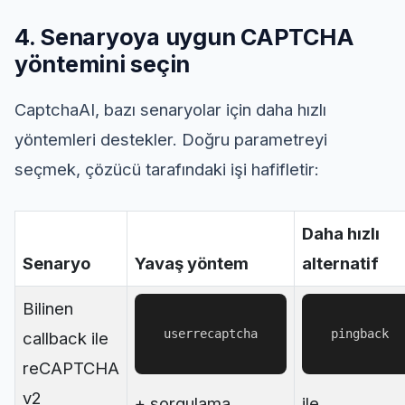
4. Senaryoya uygun CAPTCHA
yöntemini seçin
CaptchaAI, bazı senaryolar için daha hızlı
yöntemleri destekler. Doğru parametreyi
seçmek, çözücü tarafındaki işi hafifletir:
Daha hızlı
Senaryo
Yavaş yöntem
alternatif
Bilinen
userrecaptcha
pingback
callback ile
reCAPTCHA
v2
+ sorgulama
ile