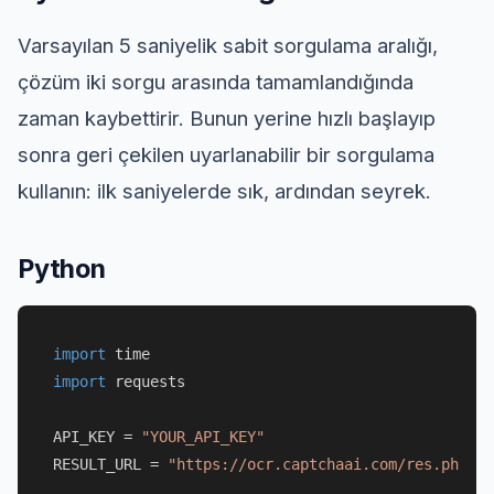
Varsayılan 5 saniyelik sabit sorgulama aralığı,
çözüm iki sorgu arasında tamamlandığında
zaman kaybettirir. Bunun yerine hızlı başlayıp
sonra geri çekilen uyarlanabilir bir sorgulama
kullanın: ilk saniyelerde sık, ardından seyrek.
Python
import
import
 requests

API_KEY = 
"YOUR_API_KEY"
RESULT_URL = 
"https://ocr.captchaai.com/res.php"