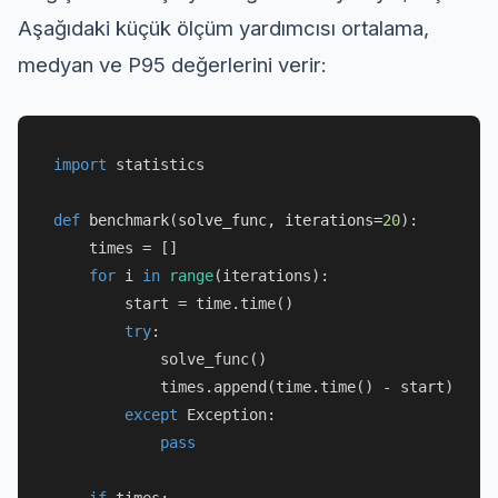
Aşağıdaki küçük ölçüm yardımcısı ortalama,
medyan ve P95 değerlerini verir:
import
 statistics

def
benchmark
(
solve_func, iterations=
20
):

    times = []

for
 i 
in
range
(iterations):

        start = time.time()

try
:

            solve_func()

            times.append(time.time() - start)

except
 Exception:

pass
if
 times:
