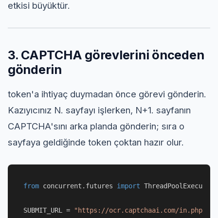
etkisi büyüktür.
3. CAPTCHA görevlerini önceden
gönderin
token'a ihtiyaç duymadan önce görevi gönderin.
Kazıyıcınız N. sayfayı işlerken, N+1. sayfanın
CAPTCHA'sını arka planda gönderin; sıra o
sayfaya geldiğinde token çoktan hazır olur.
from
 concurrent.futures 
import
 ThreadPoolExecutor

SUBMIT_URL = 
"https://ocr.captchaai.com/in.php"