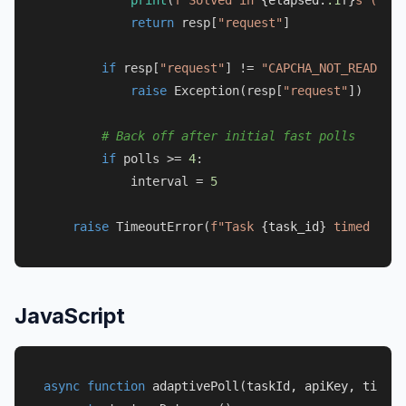
return
 resp[
"request"
]

if
 resp[
"request"
] != 
"CAPCHA_NOT_READY"
:

raise
 Exception(resp[
"request"
])

# Back off after initial fast polls
if
 polls >= 
4
:

            interval = 
5
raise
 TimeoutError(
f"Task 
{task_id}
 timed out"
JavaScript
async
function
adaptivePoll
(
taskId, apiKey, timeou