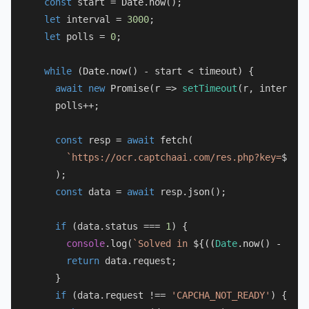
const
 start = 
Date
.
now
();

let
 interval = 
3000
;

let
 polls = 
0
;

while
 (
Date
.
now
() - start < timeout) {

await
new
Promise
(
r
 =>
setTimeout
(r, interval)
    polls++;

const
 resp = 
await
fetch
(

`https://ocr.captchaai.com/res.php?key=
${api
    );

const
 data = 
await
 resp.
json
();

if
 (data.
status
 === 
1
) {

console
.
log
(
`Solved in 
${((
Date
.now() - star
return
 data.
request
;

    }

if
 (data.
request
 !== 
'CAPCHA_NOT_READY'
) {
