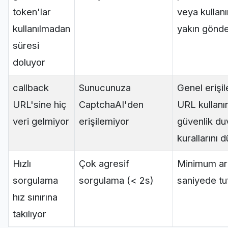
token'lar
veya kullan
kullanılmadan
yakın gönde
süresi
doluyor
callback
Sunucunuza
Genel erişile
URL'sine hiç
CaptchaAI'den
URL kullanı
veri gelmiyor
erişilemiyor
güvenlik du
kurallarını d
Hızlı
Çok agresif
Minimum ara
sorgulama
sorgulama (< 2s)
saniyede tu
hız sınırına
takılıyor