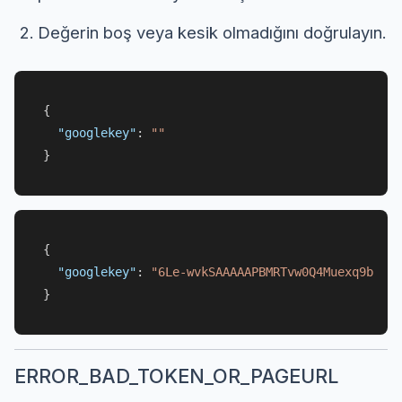
Değerin boş veya kesik olmadığını doğrulayın.
{
"googlekey"
:
""
}
{
"googlekey"
:
"6Le-wvkSAAAAAPBMRTvw0Q4Muexq9bi0DJ
}
ERROR_BAD_TOKEN_OR_PAGEURL