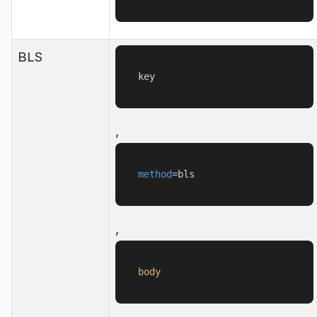
BLS
key
,
method
=
bls
,
body