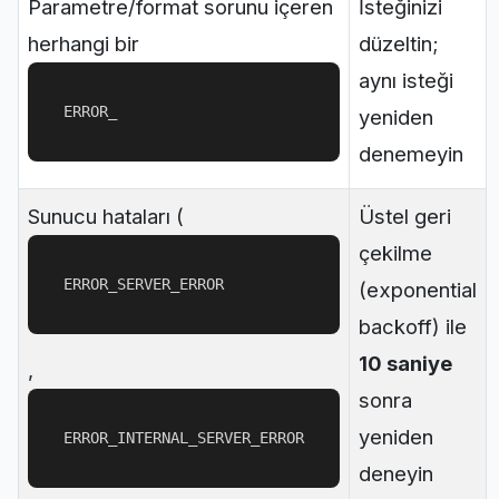
Parametre/format sorunu içeren
İsteğinizi
herhangi bir
düzeltin;
aynı isteği
ERROR_
yeniden
denemeyin
Sunucu hataları (
Üstel geri
çekilme
ERROR_SERVER_ERROR
(exponential
backoff) ile
10 saniye
,
sonra
yeniden
ERROR_INTERNAL_SERVER_ERROR
deneyin