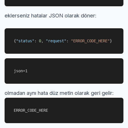
eklerseniz hatalar JSON olarak döner:
{
"status"
:
0
,
"request"
:
"ERROR_CODE_HERE"
}
json=1
olmadan aynı hata düz metin olarak geri gelir:
ERROR_CODE_HERE