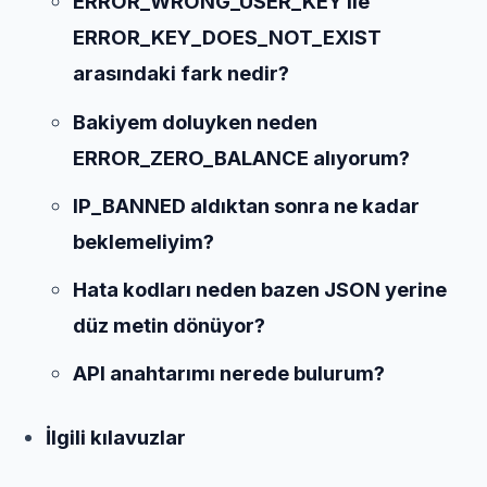
ERROR_WRONG_USER_KEY ile
ERROR_KEY_DOES_NOT_EXIST
arasındaki fark nedir?
Bakiyem doluyken neden
ERROR_ZERO_BALANCE alıyorum?
IP_BANNED aldıktan sonra ne kadar
beklemeliyim?
Hata kodları neden bazen JSON yerine
düz metin dönüyor?
API anahtarımı nerede bulurum?
İlgili kılavuzlar