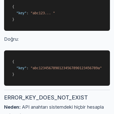
{
"key"
:
"abc123... "
}
Doğru:
{
"key"
:
"abc12345678901234567890123456789a"
}
ERROR_KEY_DOES_NOT_EXIST
Neden:
API anahtarı sistemdeki hiçbir hesapla