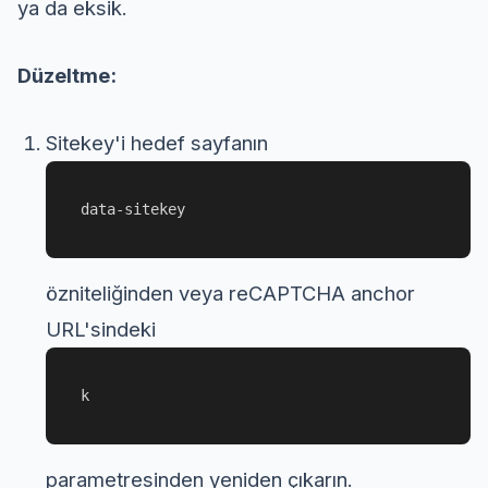
ya da eksik.
Düzeltme:
Sitekey'i hedef sayfanın
data-sitekey
özniteliğinden veya reCAPTCHA anchor
URL'sindeki
k
parametresinden yeniden çıkarın.