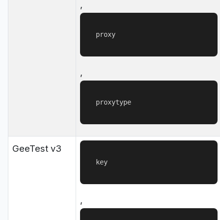
,
proxy
,
proxytype
GeeTest v3
key
,