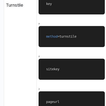
key
Turnstile
,
method
=
turnstile
,
sitekey
,
pageurl