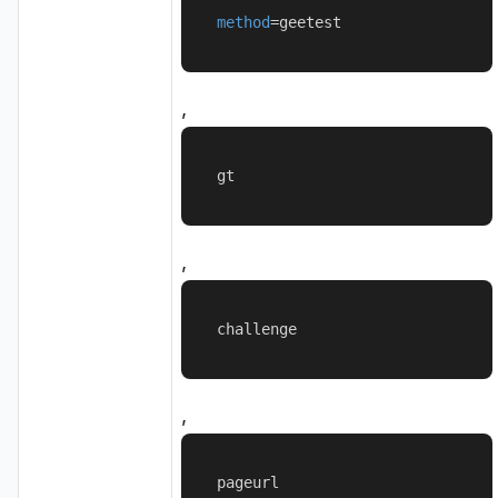
method
=
geetest
,
gt
,
challenge
,
pageurl