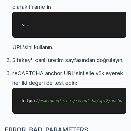
olarak iframe'in
src
URL'sini kullanın.
Sitekey'i canlı üretim sayfasından doğrulayın.
reCAPTCHA anchor URL'sini elle yükleyerek
her iki değeri de test edin:
https:
//www.google.com/recaptcha/api2/anchor?k
ERROR_BAD_PARAMETERS