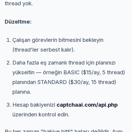
thread yok.
Düzeltme:
Çalışan görevlerin bitmesini bekleyin
(thread'ler serbest kalır).
Daha fazla eş zamanlı thread için planınızı
yükseltin — örneğin BASIC ($15/ay, 5 thread)
planından STANDARD ($30/ay, 15 thread)
planına.
Hesap bakiyenizi
captchaai.com/api.php
üzerinden kontrol edin.
Bu her zaman "bakiye bitti" hatası değildir. Aynı